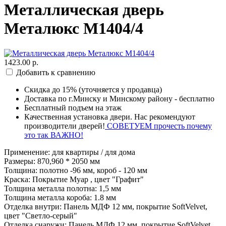
Металлическая дверь
Металюкс М1404/4
1423.00 р.
Добавить к сравнению
Скидка до 15% (уточняется у продавца)
Доставка по г.Минску и Минскому району - бесплатно
Бесплатный подъем на этаж
Качественная установка двери. Нас рекомендуют
производители дверей!
СОВЕТУЕМ прочесть почему
это так ВАЖНО!
Применение
:
для квартиры / для дома
Размеры
:
870,960 * 2050 мм
Толщина
:
полотно -96 мм, короб - 120 мм
Краска
:
Покрытие Муар , цвет "Графит"
Толщина металла полотна
:
1,5 мм
Толщина металла короба
:
1.8 мм
Отделка внутри
:
Панель МДФ 12 мм, покрытие SoftVelvet,
цвет "Светло-серый"
Отделка снаружи
:
Панель МДФ 12 мм, покрытие SoftVelvet,