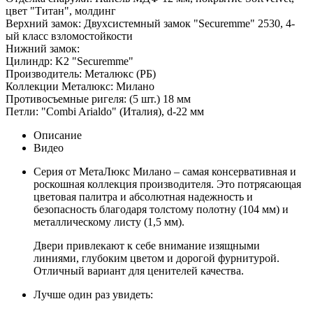
цвет "Титан", молдинг
Верхний замок
:
Двухсистемный замок "Securemme" 2530, 4-
ый класс взломостойкости
Нижний замок
:
Цилиндр
:
K2 "Securemme"
Производитель
:
Металюкс (РБ)
Коллекции Металюкс
:
Милано
Противосъемные ригеля
:
(5 шт.) 18 мм
Петли
:
"Combi Arialdo" (Италия), d-22 мм
Описание
Видео
Серия от МетаЛюкс Милано – самая консервативная и
роскошная коллекция производителя. Это потрясающая
цветовая палитра и абсолютная надежность и
безопасность благодаря толстому полотну (104 мм) и
металлическому листу (1,5 мм).
Двери привлекают к себе внимание изящными
линиями, глубоким цветом и дорогой фурнитурой.
Отличный вариант для ценителей качества.
Лучше один раз увидеть: